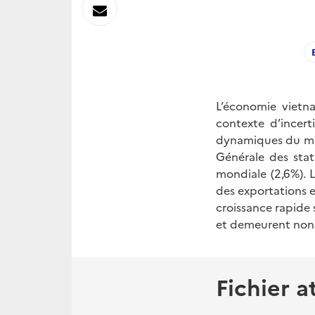
sur
Envoyer
Linkedin
par
Messagerie
L’économie vietn
contexte d’incert
dynamiques du mon
Générale des stat
mondiale (2,6%). 
des exportations 
croissance rapide
et demeurent non 
Fichier a