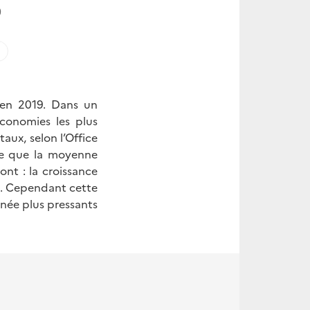
0
M
 en 2019. Dans un
économies les plus
ux, selon l’Office
ide que la moyenne
nt : la croissance
s. Cependant cette
née plus pressants