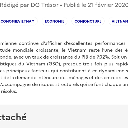
Rédigé par DG Trésor • Publié le
21 février 202
ECONOMIEVIETNAM
ECONOMIE
CONJONCTURE
VIETNA
amienne continue d’afficher d’excellentes performances
itude mondiale croissante, le Vietnam reste l’une des 
de, avec un taux de croissance du PIB de 7,02%. Soit un ta
istiques du Vietnam (GSO), presque trois fois plus rap
Les principaux facteurs qui contribuent à ce dynamisme so
et de la demande intérieure des ménages et des entreprise
 s’accompagne de risques structurels qui se font chaque an
résolus.
ttaché