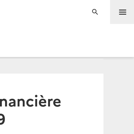
Men
RECHERCHE
inancière
9