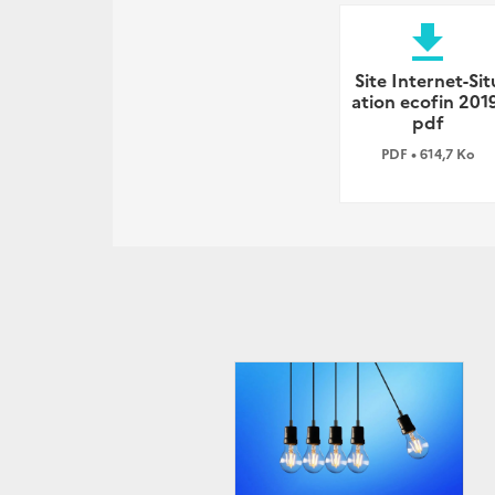
file_download
Site Internet-Sit
ation ecofin 201
pdf
PDF • 614,7 Ko