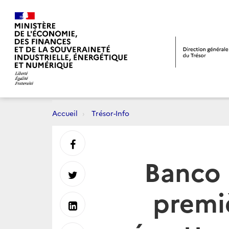
Accueil
Trésor-Info
Partager
Banco 
sur
Partager
premi
Facebook
sur
Partager
Twitter