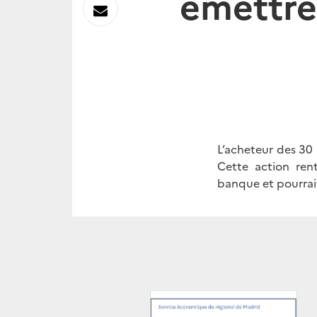
émettre
sur
Envoyer
Linkedin
par
Messagerie
L’acheteur des 30
Cette action ren
banque et pourrait