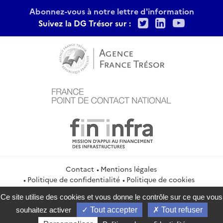
Abonnez-vous à notre lettre d'information
Twitter
LinkedIn
Youtu
Suivez la DG Trésor sur :
Contact
Mentions légales
Politique de confidentialité
Politique de cookies
Gestion des cookies
Flux RSS
Ce site utilise des cookies et vous donne le contrôle sur ce que vous
service-public.gouv.fr
legifrance.gouv.fr
info.gouv.fr
souhaitez activer
Tout accepter
Tout refuser
data.gouv.fr