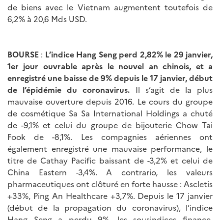
de biens avec le Vietnam augmentent toutefois de
6,2% à 20,6 Mds USD.
BOURSE
:
L’indice Hang Seng perd 2,82% le 29 janvier,
1er jour ouvrable après le nouvel an chinois, et a
enregistré une baisse de 9% depuis le 17 janvier, début
de l’épidémie du coronavirus.
Il s’agit de la plus
mauvaise ouverture depuis 2016. Le cours du groupe
de cosmétique Sa Sa International Holdings a chuté
de -9,1% et celui du groupe de bijouterie Chow Tai
Fook de -8,1%. Les compagnies aériennes ont
également enregistré une mauvaise performance, le
titre de Cathay Pacific baissant de -3,2% et celui de
China Eastern -3,4%. A contrario, les valeurs
pharmaceutiques ont clôturé en forte hausse : Ascletis
+33%, Ping An Healthcare +3,7%. Depuis le 17 janvier
(début de la propagation du coronavirus), l’indice
Hang Seng a perdu 9%, les sousindices finance,