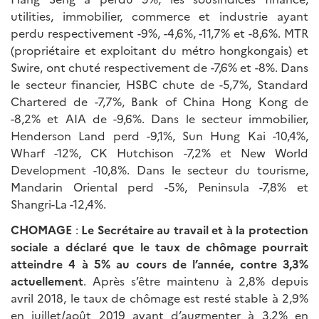
utilities, immobilier, commerce et industrie ayant
perdu respectivement -9%, -4,6%, -11,7% et -8,6%. MTR
(propriétaire et exploitant du métro hongkongais) et
Swire, ont chuté respectivement de -7,6% et -8%. Dans
le secteur financier, HSBC chute de -5,7%, Standard
Chartered de -7,7%, Bank of China Hong Kong de
-8,2% et AIA de -9,6%. Dans le secteur immobilier,
Henderson Land perd -9,1%, Sun Hung Kai -10,4%,
Wharf -12%, CK Hutchison -7,2% et New World
Development -10,8%. Dans le secteur du tourisme,
Mandarin Oriental perd -5%, Peninsula -7,8% et
Shangri-La -12,4%.
CHOMAGE
:
Le Secrétaire au travail et à la protection
sociale a déclaré que le taux de chômage pourrait
atteindre 4 à 5% au cours de l’année, contre 3,3%
actuellement
. Après s’être maintenu à 2,8% depuis
avril 2018, le taux de chômage est resté stable à 2,9%
en juillet/août 2019 avant d’augmenter à 3,2% en