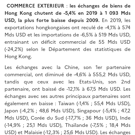
COMMERCE EXTERIEUR
:
les échanges de biens de
Hong Kong chutent de -5,4% en 2019 à 1 093 Mds
USD, la plus forte baisse depuis 2009.
En 2019, les
exportations hongkongaises ont reculé de -4,1% à 574
Mds USD et les importations de -6,5% à 519 Mds USD,
entrainant un déficit commercial de 55 Mds USD
(-24,2%) selon le Département des statistiques de
Hong Kong.
Les échanges avec la Chine, son 1er partenaire
commercial, ont diminué de -4,6% à 555,2 Mds USD,
tandis que ceux avec les Etats-Unis, son 2nd
partenaire, ont baissé de -12,1% à 67,5 Mds USD. Les
échanges avec ses autres principaux partenaires sont
également en baisse : Taiwan (-1,4% ; 55,4 Mds USD),
Japon (-4,2% ; 48,6 Mds USD), Singapour (-5,4% ; 47,2
Mds USD), Corée du Sud (-17,7% ; 36 Mds USD), Inde
(-14,9% ; 25,1 Mds USD), Thaïlande (-7,5% ; 18,4 Mds
USD) et Malaisie (-12,3% ; 25,6 Mds USD). Les échanges