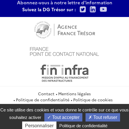
Abonnez-vous à notre lettre d'information
Twitter
LinkedIn
Youtu
Suivez la DG Trésor sur :
Contact
Mentions légales
Politique de confidentialité
Politique de cookies
Gestion des cookies
Flux RSS
Ce site utilise des cookies et vous donne le contrôle sur ce que vous
service-public.gouv.fr
legifrance.gouv.fr
info.gouv.fr
souhaitez activer
Tout accepter
Tout refuser
data.gouv.fr
Personnaliser
Politique de confidentialité