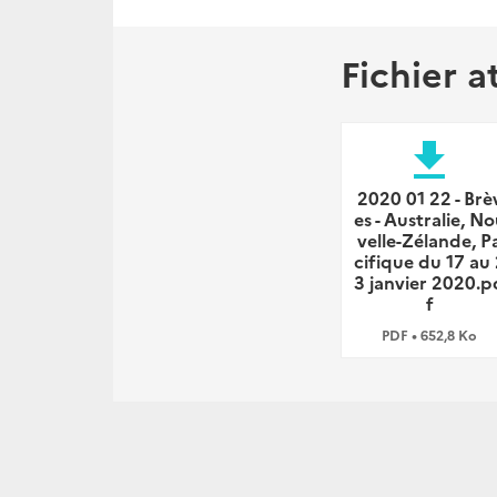
Fichier a
file_download
2020 01 22 - Brè
es - Australie, N
velle-Zélande, P
cifique du 17 au 
3 janvier 2020.p
f
PDF • 652,8 Ko