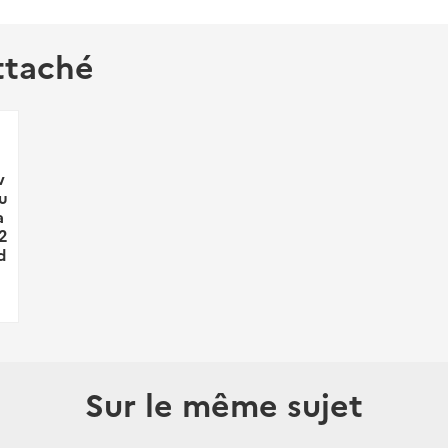
ttaché
v
ou
a
2
d
Sur le même sujet