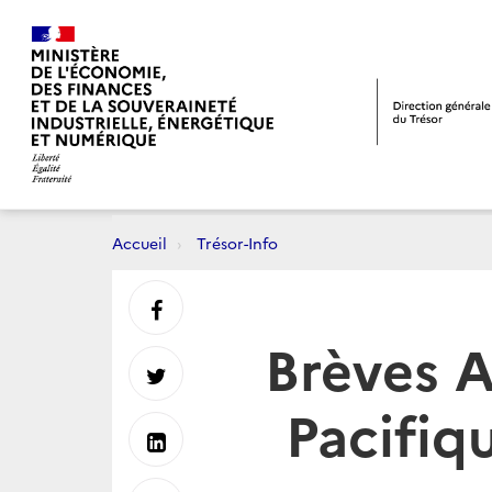
Accueil
Trésor-Info
Partager
Brèves A
sur
Partager
Pacifiq
Facebook
sur
Partager
Twitter