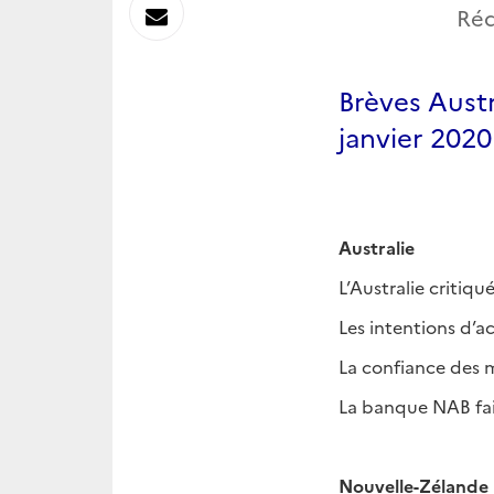
sur
Envoyer
Réd
Linkedin
par
Brèves Austr
Messagerie
janvier 2020
Australie
L’Australie critiqu
Les intentions d’a
La confiance des 
La banque NAB fait
Nouvelle-Zélande