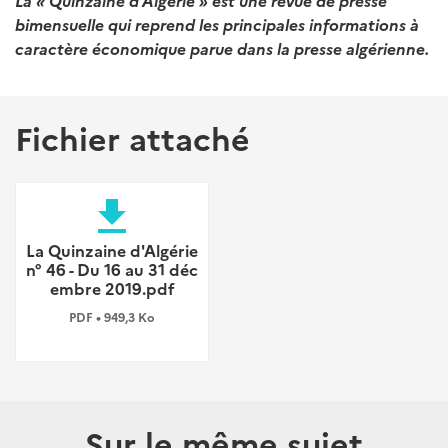
La « Quinzaine d’Algérie » est une revue de presse
bimensuelle qui reprend les principales informations à
caractère économique parue dans la presse algérienne.
Fichier attaché
file_download
La Quinzaine d'Algérie
n° 46 - Du 16 au 31 déc
embre 2019.pdf
PDF • 949,3 Ko
Sur le même sujet