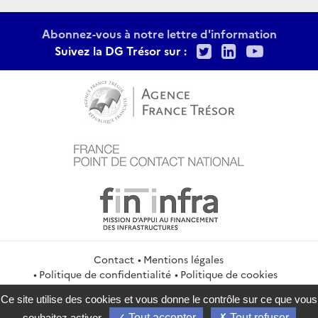
Abonnez-vous à notre lettre d'information
Twitter
LinkedIn
Youtu
Suivez la DG Trésor sur :
Contact
Mentions légales
Politique de confidentialité
Politique de cookies
Gestion des cookies
Flux RSS
Ce site utilise des cookies et vous donne le contrôle sur ce que vous
service-public.gouv.fr
legifrance.gouv.fr
info.gouv.fr
souhaitez activer
Tout accepter
Tout refuser