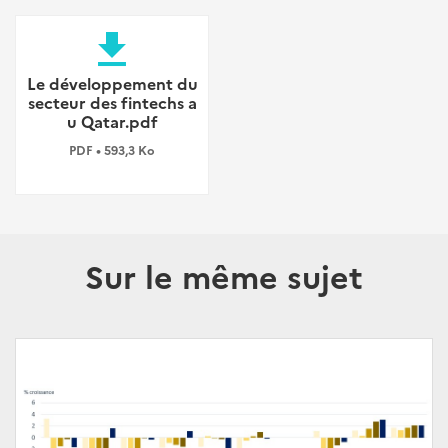
file_download
Le développement du
secteur des fintechs a
u Qatar.pdf
PDF • 593,3 Ko
Sur le même sujet