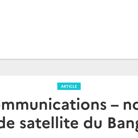
ARTICLE
ommunications – n
de satellite du Ba