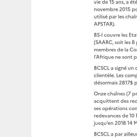
vie de 15 ans, a ét
novembre 2015 pour
utilisé par les chaî
APSTAR).
BS-I couvre les Et
(SAARC, soit les 8 
membres de la Com
l’Afrique ne sont 
BCSCL a signé un 
clientèle. Les com
désormais 2817$ p
Onze chaînes (7 pr
acquittent des re
ses opérations com
redevances de 10 
jusqu’en 2018 14 
BCSCL a par ailleu