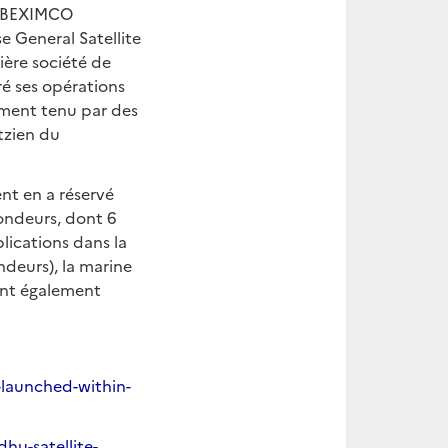
de BEXIMCO
 General Satellite
ère société de
ré ses opérations
ement tenu par des
tzien du
nt en a réservé
pondeurs, dont 6
lications dans la
ndeurs), la marine
sont également
-launched-within-
hu-satellite-