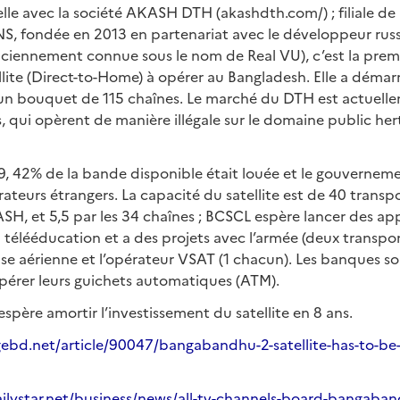
le avec la société AKASH DTH (akashdth.com/) ; filiale 
ondée en 2013 en partenariat avec le développeur russe
ciennement connue sous le nom de Real VU), c’est la premi
ellite (Direct-to-Home) à opérer au Bangladesh. Elle a démar
un bouquet de 115 chaînes. Le marché du DTH est actuell
, qui opèrent de manière illégale sur le domaine public her
, 42% de la bande disponible était louée et le gouverneme
teurs étrangers. La capacité du satellite est de 40 trans
SH, et 5,5 par les 34 chaînes ; BCSCL espère lancer des app
 télééducation et a des projets avec l’armée (deux transpo
nse aérienne et l’opérateur VSAT (1 chacun). Les banques 
pérer leurs guichets automatiques (ATM).
père amortir l’investissement du satellite en 8 ans.
bd.net/article/90047/bangabandhu-2-satellite-has-to-be
ilystar.net/business/news/all-tv-channels-board-bangaband