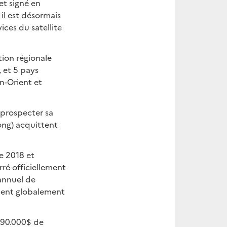
et signé en
il est désormais
vices du satellite
tion régionale
, et 5 pays
n-Orient et
 prospecter sa
ong) acquittent
e 2018 et
ré officiellement
 annuel de
aient globalement
r 90.000$ de