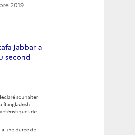
bre 2019
afa Jabbar a
du second
éclaré souhaiter
La Bangladesh
actéristiques de
i a une durée de