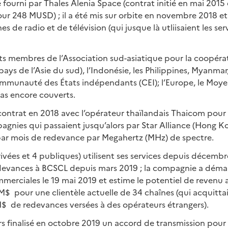
é fourni par Thales Alenia Space (contrat initié en mai 2015 
 248 MUSD) ; il a été mis sur orbite en novembre 2018 et 
nes de radio et de télévision (qui jusque là utliisaient les ser
ats membres de l’Association sud-asiatique pour la coopéra
pays de l’Asie du sud), l’Indonésie, les Philippines, Myanmar
munauté des États indépendants (CEI); l’Europe, le Moye
pas encore couverts.
contrat en 2018 avec l’opérateur thaïlandais Thaicom pour
pagnies qui passaient jusqu’alors par Star Alliance (Hong K
ar mois de redevance par Megahertz (MHz) de spectre.
ivées et 4 publiques) utilisent ses services depuis décembr
devances à BCSCL depuis mars 2019 ; la compagnie a démar
merciales le 19 mai 2019 et estime le potentiel de revenu
M$ pour une clientèle actuelle de 34 chaînes (qui acquitt
M$ de redevances versées à des opérateurs étrangers).
rs finalisé en octobre 2019 un accord de transmission pou