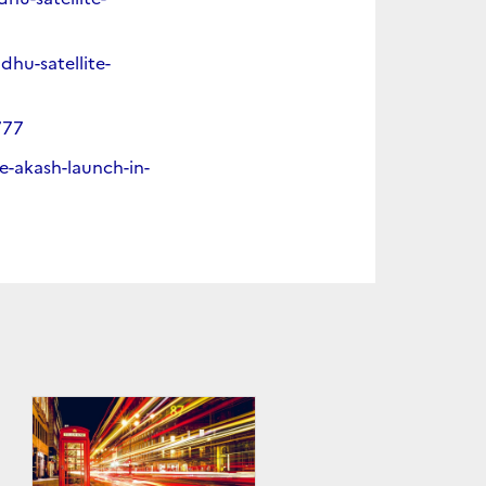
hu-satellite-
777
e-akash-launch-in-