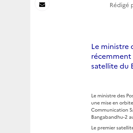
sur
Envoyer
Rédigé 
Linkedin
par
Messagerie
Le ministre
récemment d
satellite du
Le ministre des P
une mise en orbite
Communication Sat
Bangabandhu-2 au 
Le premier satelli