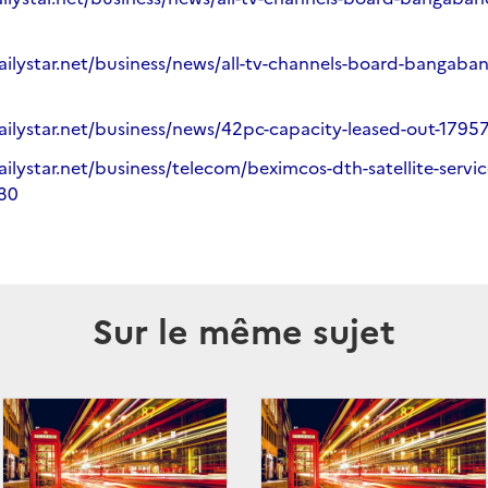
ilystar.net/business/news/all-tv-channels-board-bangaband
ailystar.net/business/news/42pc-capacity-leased-out-1795
ilystar.net/business/telecom/beximcos-dth-satellite-servic
30
Sur le même sujet