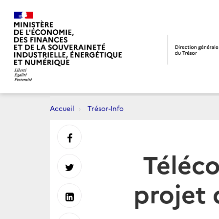
Accueil
Trésor-Info
Partager
Téléc
sur
Partager
projet 
Facebook
sur
Partager
Twitter