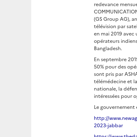
redevance mensuel
COMMUNICATIONS, f
(GS Group AG), an
télévision par sat
en mai 2019 avec 
opérateurs indiens
Bangladesh.
En septembre 2019
50% pour des opéra
sont pris par ASHA
télémédecine et la
nationale, la défe
intéressées pour o
Le gouvernement es
http://www.newage
2023-jabbar
https://www.theda