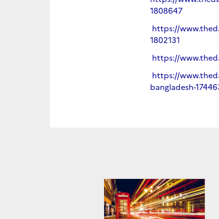
1808647
https://www.theda
1802131
https://www.thed
https://www.theda
bangladesh-17446