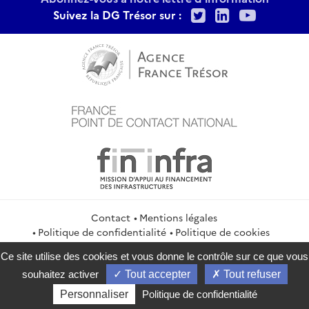
Twitter
LinkedIn
Youtu
Suivez la DG Trésor sur :
Contact
Mentions légales
Politique de confidentialité
Politique de cookies
Gestion des cookies
Flux RSS
Ce site utilise des cookies et vous donne le contrôle sur ce que vous
service-public.gouv.fr
legifrance.gouv.fr
info.gouv.fr
souhaitez activer
Tout accepter
Tout refuser
data.gouv.fr
Personnaliser
Politique de confidentialité