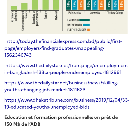
http://today.thefinancialexpress.com.bd/public/first-
page/employers-find-graduates-unappealing-
1562346743
https://www.thedailystar.net/frontpage/unemployment
in-bangladesh-138cr-people-underemployed-1812961
https://www.thedailystar.net/business/news/skilling-
youths-changing-job-market-1811623
https://www.dhakatribune.com/business/2019/12/04/33
19-educated-youths-unemployed-bids
Education et formation professionnelle: un prêt de
150 M$ de l’ADB