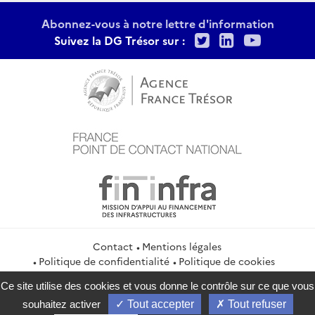
Abonnez-vous à notre lettre d'information
Twitter
LinkedIn
Youtu
Suivez la DG Trésor sur :
Contact
Mentions légales
Politique de confidentialité
Politique de cookies
Gestion des cookies
Flux RSS
Ce site utilise des cookies et vous donne le contrôle sur ce que vous
service-public.gouv.fr
legifrance.gouv.fr
info.gouv.fr
souhaitez activer
Tout accepter
Tout refuser