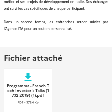
métier et ses projets de développement en Italie. Des échanges
ont suivi les cas spécifiques de chaque participant.
Dans un second temps, les entreprises seront suivies par
l’Agence ITA pour un soutien personnalisé.
Fichier attaché
file_download
Programma - French T
ech Investor's Talks (1
7.12.2019) (1).pdf
PDF • 378,4 Ko