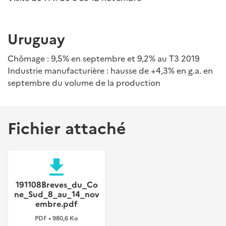
Uruguay
Chômage : 9,5% en septembre et 9,2% au T3 2019
Industrie manufacturière : hausse de +4,3% en g.a. en
septembre du volume de la production
Fichier attaché
file_download
191108Breves_du_Co
ne_Sud_8_au_14_nov
embre.pdf
PDF • 980,6 Ko