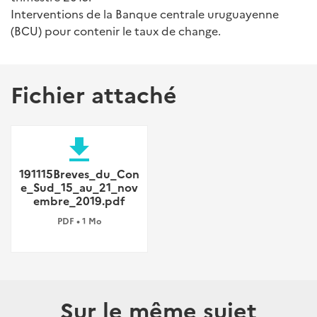
Interventions de la Banque centrale uruguayenne
(BCU) pour contenir le taux de change.
Fichier attaché
file_download
191115Breves_du_Con
e_Sud_15_au_21_nov
embre_2019.pdf
PDF • 1 Mo
Sur le même sujet