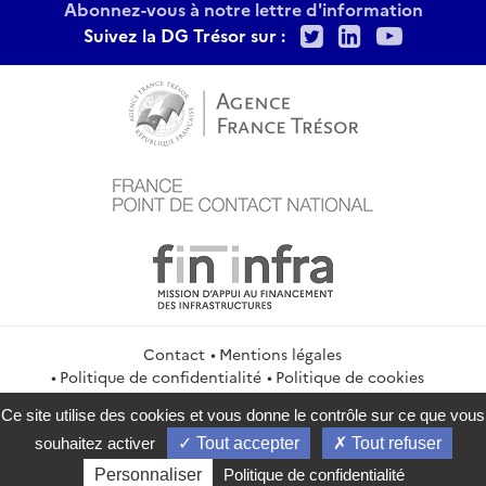
Abonnez-vous à notre lettre d'information
Twitter
LinkedIn
Youtu
Suivez la DG Trésor sur :
Contact
Mentions légales
Politique de confidentialité
Politique de cookies
Gestion des cookies
Flux RSS
Ce site utilise des cookies et vous donne le contrôle sur ce que vous
service-public.gouv.fr
legifrance.gouv.fr
info.gouv.fr
souhaitez activer
Tout accepter
Tout refuser
data.gouv.fr
Personnaliser
Politique de confidentialité