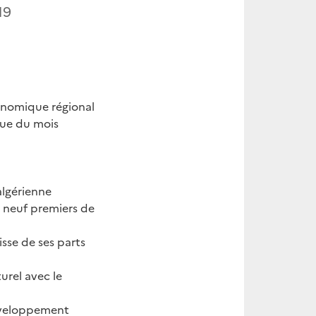
19
onomique régional
ique du mois
algérienne
s neuf premiers de
sse de ses parts
urel avec le
développement