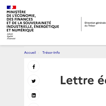
Accueil
Trésor-Info
Partager
Lettre 
sur
Partager
Facebook
sur
Partager
Twitter