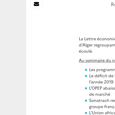
sur
Envoyer
R
Linkedin
par
Messagerie
La Lettre économi
d'Alger regroupant
écoulé.
Au sommaire du 
Les programm
Le déficit de
l’année 2019
L’OPEP abaiss
de marché
Sonatrach re
groupe franç
L’Union afri