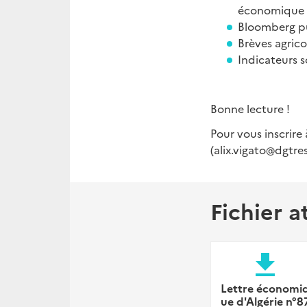
économique 
Bloomberg pu
Brèves agrico
Indicateurs 
Bonne lecture !
Pour vous inscrire 
(alix.vigato@dgtres
Fichier a
file_download
Lettre économi
ue d'Algérie n°8