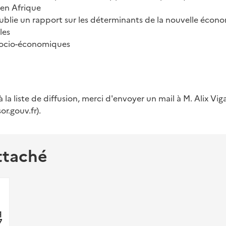
en Afrique
blie un rapport sur les déterminants de la nouvelle écon
les
socio-économiques
à la liste de diffusion, merci d'envoyer un mail à M. Alix Vig
or.gouv.fr).
ttaché
q
7