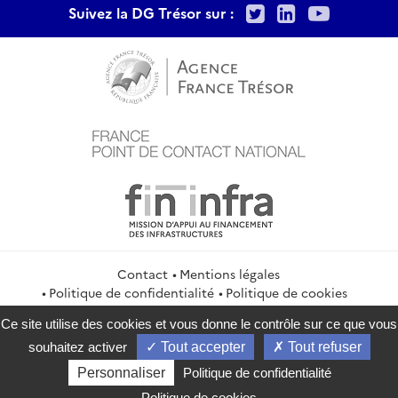
Twitter
LinkedIn
Youtu
Suivez la DG Trésor sur :
Contact
Mentions légales
Politique de confidentialité
Politique de cookies
Gestion des cookies
Flux RSS
Ce site utilise des cookies et vous donne le contrôle sur ce que vous
service-public.gouv.fr
legifrance.gouv.fr
info.gouv.fr
souhaitez activer
Tout accepter
Tout refuser
data.gouv.fr
Personnaliser
Politique de confidentialité
2026 Direction générale du Trésor
Politique de cookies