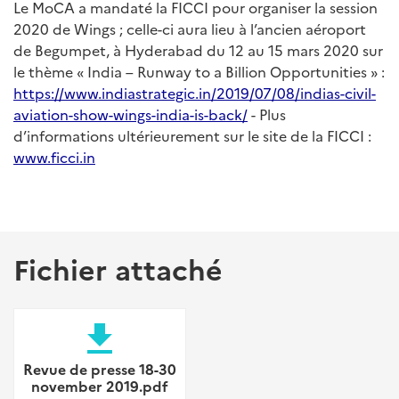
Le MoCA a mandaté la FICCI pour organiser la session
2020 de Wings ; celle-ci aura lieu à l’ancien aéroport
de Begumpet, à Hyderabad du 12 au 15 mars 2020 sur
le thème « India – Runway to a Billion Opportunities » :
https://www.indiastrategic.in/2019/07/08/indias-civil-
aviation-show-wings-india-is-back/
- Plus
d’informations ultérieurement sur le site de la FICCI :
www.ficci.in
Fichier attaché
file_download
Revue de presse 18-30
november 2019.pdf