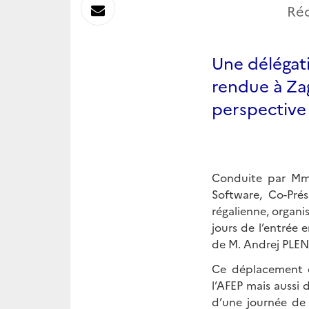
sur
Envoyer
Réd
Linkedin
par
Une délégat
Messagerie
rendue à Za
perspective 
Conduite par Mme
Software, Co-Pré
régalienne, organ
jours de l’entrée
de M. Andrej PLE
Ce déplacement é
l’AFEP mais aussi 
d’une journée de 