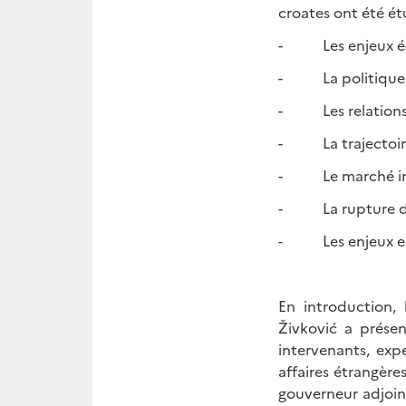
croates ont été ét
- Les enjeux éco
- La politique f
- Les relations 
- La trajectoire 
- Le marché intér
- La rupture dig
- Les enjeux env
En introduction,
Živković a présen
intervenants, exp
affaires étrangère
gouverneur adjoin