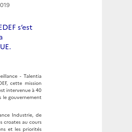
019
EDEF s’est
a
’UE.
llance - Talentia
EF, cette mission
st intervenue à 40
us le gouvernement
nce Industrie, de
és croates au cours
s et les priorités