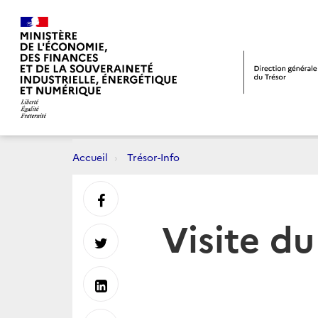
Accueil
Trésor-Info
Partager
Visite d
sur
Partager
Facebook
sur
Partager
Twitter