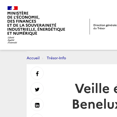
Accueil
Trésor-Info
Partager
Veille
sur
Partager
Benelu
Facebook
sur
Partager
Twitter