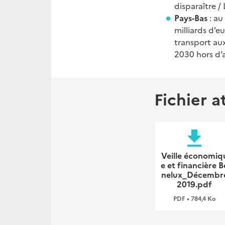
disparaître 
Pays-Bas
: au
milliards d’e
transport aux
2030 hors d’a
Fichier a
file_download
Veille économiq
e et financière B
nelux_Décembr
2019.pdf
PDF • 784,4 Ko