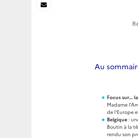
sur
Envoyer
Linkedin
par
R
Messagerie
Au sommair
Focus sur… l
Madame l’Amb
de l'Europe e
Belgique
: un
Boutin à la t
rendu son pr