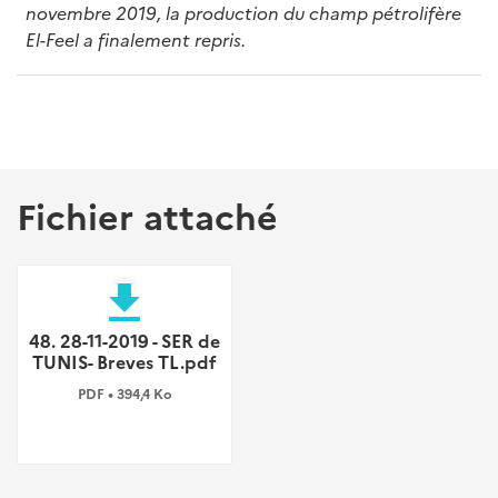
novembre 2019, la production du champ pétrolifère
El-Feel a finalement repris.
Fichier attaché
file_download
48. 28-11-2019 - SER de
TUNIS- Breves TL.pdf
PDF • 394,4 Ko