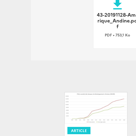
file_download
43-20191128-Am
rique_Andine.p
f
PDF • 753,1 Ko
ARTICLE