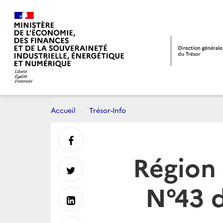
Accueil
Trésor-Info
Partager
Région
sur
Partager
N°43 d
Facebook
sur
Partager
Twitter