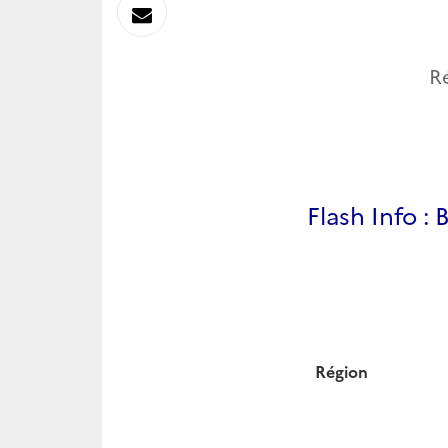
sur
Envoyer
Linkedin
par
R
Messagerie
Flash Info 
Région