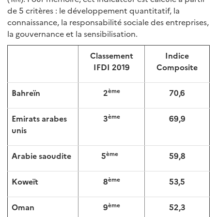
de 5 critères : le développement quantitatif, la
connaissance, la responsabilité sociale des entreprises,
la gouvernance et la sensibilisation.
Classement
Indice
IFDI 2019
Composite
ème
Bahreïn
2
70,6
ème
Emirats arabes
3
69,9
unis
ème
Arabie saoudite
5
59,8
ème
Koweït
8
53,5
ème
Oman
9
52,3