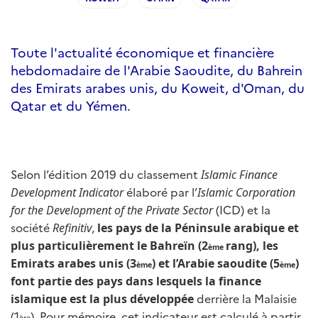
Toute l'actualité économique et financière
hebdomadaire de l'Arabie Saoudite, du Bahrein
des Emirats arabes unis, du Koweit, d'Oman, du
Qatar et du Yémen.
Selon l’édition 2019 du classement
Islamic Finance
élaboré par l’
Development Indicator
Islamic Corporation
(ICD) et la
for the Development of the Private Sector
société
,
Refinitiv
les pays de la Péninsule arabique et
plus particulièrement le Bahreïn (2
rang), les
ème
Emirats arabes unis (3
) et l’Arabie saoudite (5
)
ème
ème
font partie des pays dans lesquels la finance
derrière la Malaisie
islamique est la plus développée
(1
). Pour mémoire, cet indicateur est calculé à partir
ère