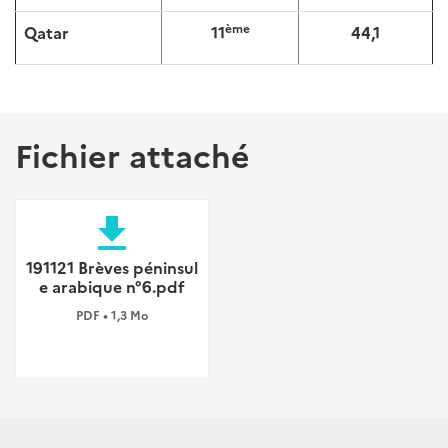
ème
Qatar
11
44,1
Fichier attaché
file_download
191121 Brèves péninsul
e arabique n°6.pdf
PDF • 1,3 Mo