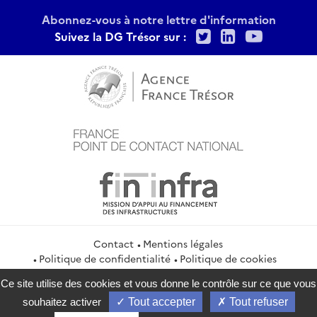
Abonnez-vous à notre lettre d'information
Twitter
LinkedIn
Youtu
Suivez la DG Trésor sur :
Contact
Mentions légales
Politique de confidentialité
Politique de cookies
Gestion des cookies
Flux RSS
Ce site utilise des cookies et vous donne le contrôle sur ce que vous
service-public.gouv.fr
legifrance.gouv.fr
info.gouv.fr
souhaitez activer
Tout accepter
Tout refuser
data.gouv.fr