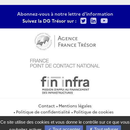
Abonnez-vous à notre lettre d'information
Twitter
LinkedIn
Youtu
Suivez la DG Trésor sur :
Contact
Mentions légales
Politique de confidentialité
Politique de cookies
Gestion des cookies
Flux RSS
Ce site utilise des cookies et vous donne le contrôle sur ce que vous
service-public.gouv.fr
legifrance.gouv.fr
info.gouv.fr
souhaitez activer
Tout accepter
Tout refuser