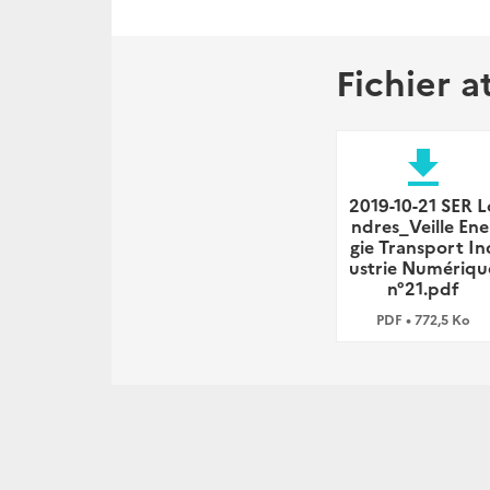
Fichier a
file_download
2019-10-21 SER L
ndres_Veille Ene
gie Transport In
ustrie Numériqu
n°21.pdf
PDF • 772,5 Ko