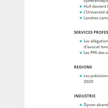
cyberattaqu
Hull devient 
L’Université 
Londres cart
SERVICES PROFE
Les allégatio
d’avocat lon
Les PMI des s
REGIONS
Les prévision
2020
INDUSTRIE
Dyson abando