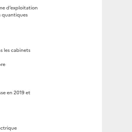
ème d’exploitation
es quantiques
s les cabinets
bre
sse en 2019 et
ectrique