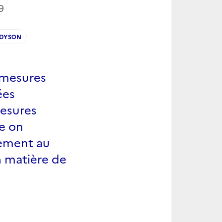
9
DYSON
 mesures
ées
mesures
e on
nement au
n matière de