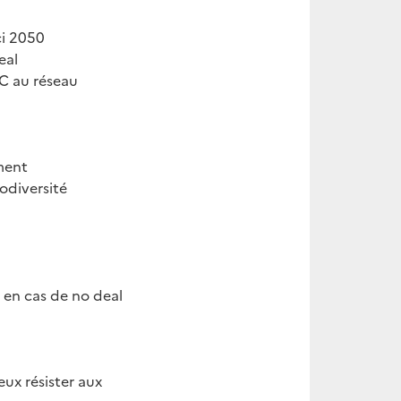
ci 2050
eal
C au réseau
ment
odiversité
en cas de no deal
ux résister aux