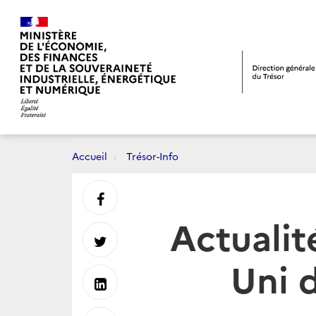
Accueil
Trésor-Info
Partager
Actualit
sur
Partager
Uni 
Facebook
sur
Partager
Twitter