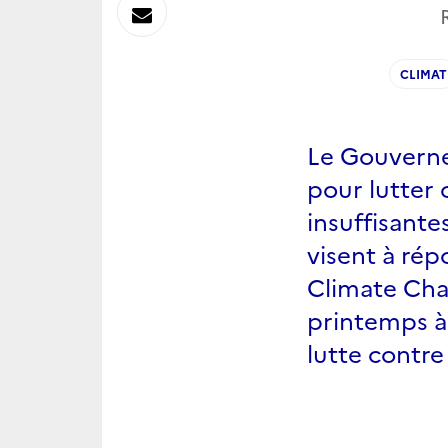
sur
Envoyer
Linkedin
par
CLIMAT
Messagerie
Le Gouverne
pour lutter 
insuffisante
visent à ré
Climate Cha
printemps à 
lutte contre