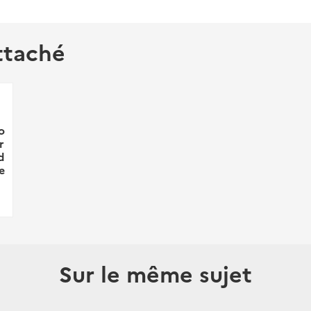
ttaché
o
r
d
e
Sur le même sujet