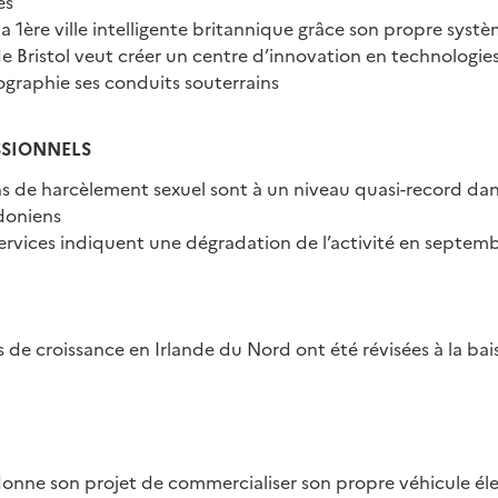
es
la 1ère ville intelligente britannique grâce son propre syst
de Bristol veut créer un centre d’innovation en technologi
ographie ses conduits souterrains
SSIONNELS
ns de harcèlement sexuel sont à un niveau quasi-record dan
doniens
ervices indiquent une dégradation de l’activité en septem
s de croissance en Irlande du Nord ont été révisées à la bai
nne son projet de commercialiser son propre véhicule él