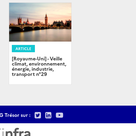
ARTICLE
[Royaume-Uni] - Veille
climat, environnement,
énergie, industrie,
transport n°29
Twitter
LinkedIn
Youtube
G Trésor sur :