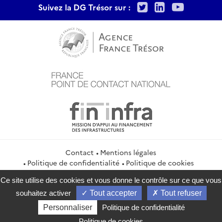
Twitter
LinkedIn
Youtu
Suivez la DG Trésor sur :
Contact
Mentions légales
Politique de confidentialité
Politique de cookies
Gestion des cookies
Flux RSS
Ce site utilise des cookies et vous donne le contrôle sur ce que vous
service-public.gouv.fr
legifrance.gouv.fr
info.gouv.fr
souhaitez activer
Tout accepter
Tout refuser
data.gouv.fr
Personnaliser
Politique de confidentialité
2026 Direction générale du Trésor
Politique de cookies