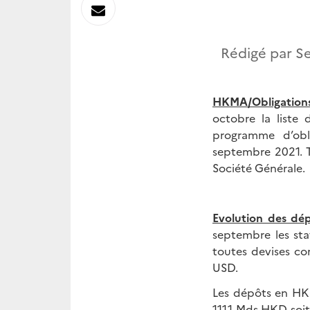
sur
Envoyer
Linkedin
par
Rédigé par S
Messagerie
HKMA/Obligations
octobre la liste
programme d’obl
septembre 2021. T
Société Générale.
Evolution des dép
septembre les sta
toutes devises co
USD.
Les dépôts en HKD
111,1 Mds HKD soi