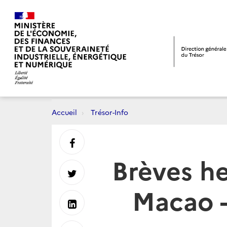
Accueil
Trésor-Info
Partager
Brèves h
sur
Partager
Macao 
Facebook
sur
Partager
Twitter