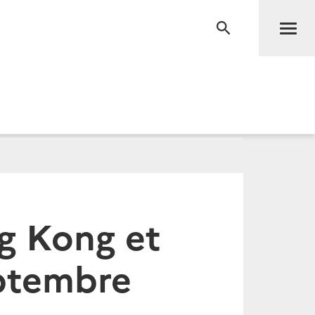
Men
RECHERCHE
g Kong et
ptembre