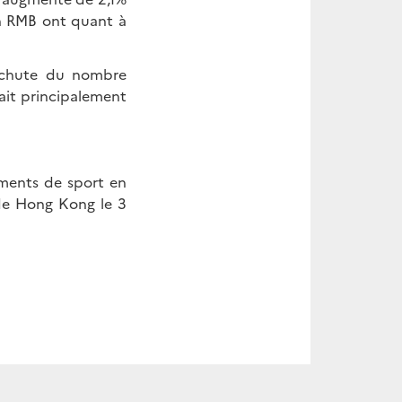
n RMB ont quant à
 chute du nombre
ait principalement
ements de sport en
de Hong Kong le 3