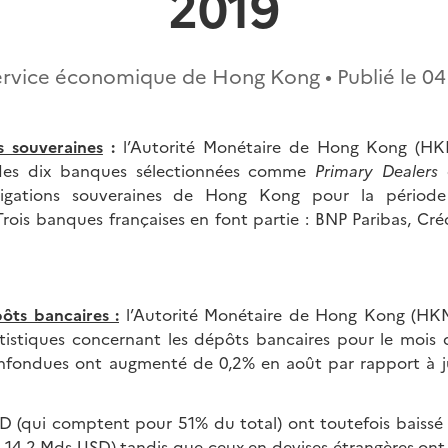
2019
ervice économique de Hong Kong • Publié le
04
 souveraines
:
l’Autorité Monétaire de Hong Kong (HK
 des dix banques sélectionnées comme
Primary Dealers
igations souveraines de Hong Kong pour la périod
rois banques françaises en font partie : BNP Paribas, Créd
ôts bancaires :
l’Autorité Monétaire de Hong Kong (HKM
tistiques concernant les dépôts bancaires pour le mois 
nfondues ont augmenté de 0,2% en août par rapport à ju
 (qui comptent pour 51% du total) ont toutefois baissé 
t 14,2 Mds USD) tandis que ceux en devises étrangères on