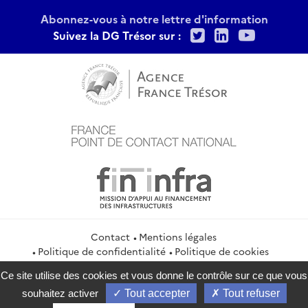
Abonnez-vous à notre lettre d'information
Twitter
LinkedIn
Youtu
Suivez la DG Trésor sur :
Contact
Mentions légales
Politique de confidentialité
Politique de cookies
Gestion des cookies
Flux RSS
Ce site utilise des cookies et vous donne le contrôle sur ce que vous
service-public.gouv.fr
legifrance.gouv.fr
info.gouv.fr
souhaitez activer
Tout accepter
Tout refuser
data.gouv.fr