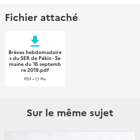
Fichier attaché
file_download
Brèves hebdomadaire
s du SER de Pékin - Se
maine du 16 septemb
re 2019.pdf
PDF • 1,1 Mo
Sur le même sujet