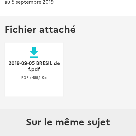
au 5 septembre 2019
Fichier attaché
file_download
2019-09-05 BRESIL de
f.pdf
PDF • 485,1 Ko
Sur le même sujet