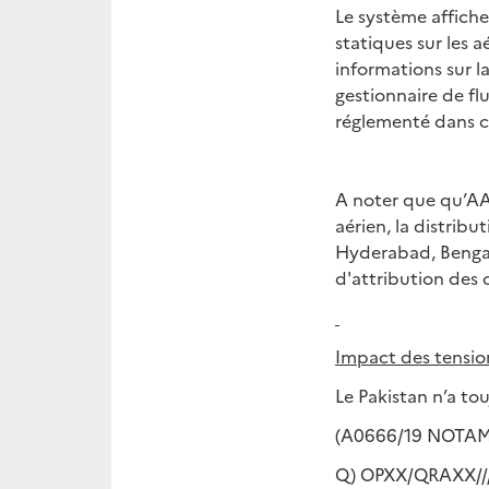
Le système affich
statiques sur les a
informations sur l
gestionnaire de fl
réglementé dans c
A noter que qu’AAI
aérien, la distribu
Hyderabad, Bengal
d'attribution des 
Impact des tensions
Le Pakistan n’a to
(A0666/19 NOTAM
Q) OPXX/QRAXX//