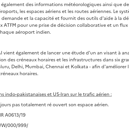
e également des informations météorologiques ainsi que de
éroports, les espaces aériens et les routes aériennes. Le syst
a demande et la capacité et fournit des outils d'aide à la dé
ux ATFM pour une prise de décision collaborative et un flux 
haque aéroport indien.
 vient également de lancer une étude d'un an visant à anal
tion des créneaux horaires et les infrastructures dans six gr
uru, Delhi, Mumbai, Chennai et Kolkata - afin d'améliorer
créneaux horaires.
 indo-pakistanaises et US-Iran sur le trafic aérien :
ujours pas totalement ré ouvert son espace aérien.
R A0613/19
/W/000/999/