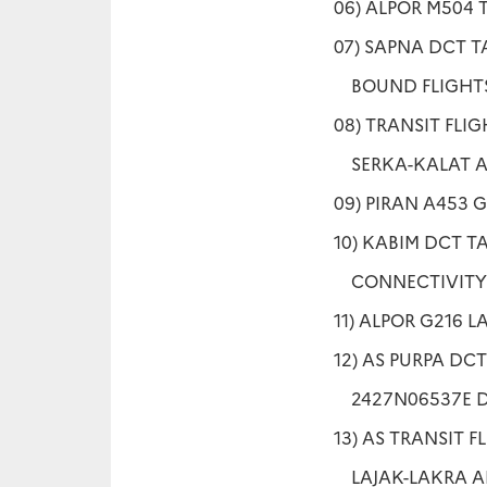
06) ALPOR M504 
07) SAPNA DCT 
BOUND FLIGHTS 
08) TRANSIT FLI
SERKA-KALAT A
09) PIRAN A453 
10) KABIM DCT 
CONNECTIVITY F
11) ALPOR G216 L
12) AS PURPA DC
2427N06537E D
13) AS TRANSIT 
LAJAK-LAKRA AN