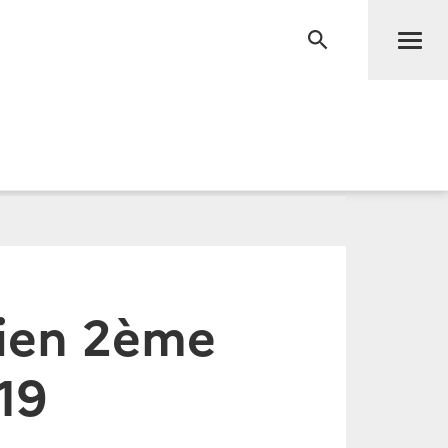
Men
RECHERCHE
rien 2ème
19