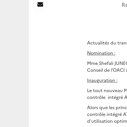
sur
Envoyer
R
Linkedin
par
Messagerie
Actualités du tran
Nomination :
Mme Shefali JUNEG
Conseil de l’OACI 
Inauguration :
Le tout nouveau Mi
contrôle intégré A
Alors que les prin
contrôle intégré A
d'utilisation optim