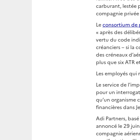
carburant, lestée p
compagnie privée a
Le
consortium de p
« après des délibé
vertu du code indie
créanciers – si la 
des créneaux d’aér
plus que six ATR 
Les employés qui n
Le service de l'im
pour un interrogat
qu’un organisme ch
financières dans J
Adi Partners, basé
annoncé le 29 juin
compagnie aérienn