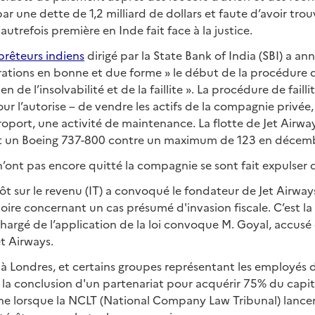
ar une dette de 1,2 milliard de dollars et faute d’avoir trou
utrefois première en Inde fait face à la justice.
rêteurs indiens
dirigé par la State Bank of India (SBI) a ann
rations en bonne et due forme » le début de la procédure de
n de l’insolvabilité et de la faillite ». La procédure de fail
cour l’autorise – de vendre les actifs de la compagnie privée
oport, une activité de maintenance. La flotte de Jet Airw
et un Boeing 737-800 contre un maximum de 123 en décemb
’ont pas encore quitté la compagnie se sont fait expulser d
pôt sur le revenu (IT) a convoqué le fondateur de Jet Airway
oire concernant un cas présumé d'invasion fiscale. C’est la
argé de l’application de la loi convoque M. Goyal, accusé d
et Airways.
 à Londres, et certains groupes représentant les employés 
 la conclusion d'un partenariat pour acquérir 75% du capit
e lorsque la NCLT (National Company Law Tribunal) lancer