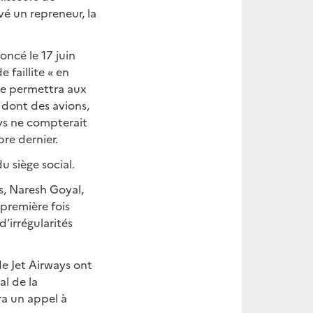
vé un repreneur, la
oncé le 17 juin
 faillite « en
lite permettra aux
, dont des avions,
ays ne compterait
re dernier.
u siège social.
s, Naresh Goyal,
 première fois
’irrégularités
de Jet Airways ont
al de la
a un appel à