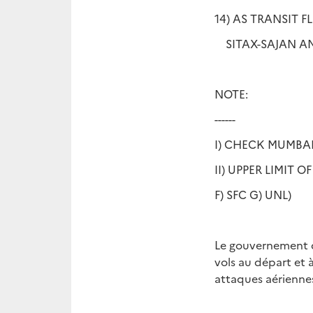
14) AS TRANSIT 
SITAX-SAJAN AN
NOTE:
------
I) CHECK MUMBAI
II) UPPER LIMIT O
F) SFC G) UNL)
Le gouvernement d
vols au départ et 
attaques aériennes 