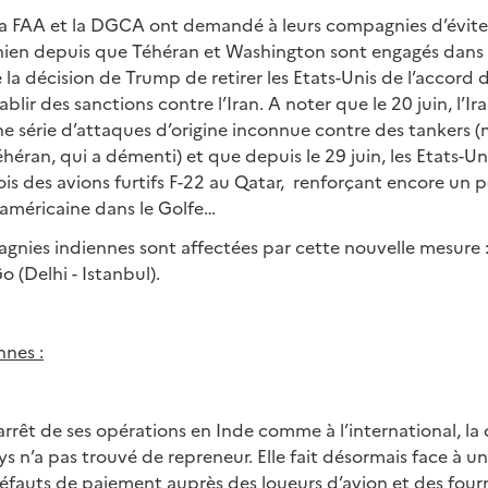
 la FAA et la DGCA ont demandé à leurs compagnies d’éviter
ranien depuis que Téhéran et Washington sont engagés dans
e la décision de Trump de retirer les Etats-Unis de l’accord 
ablir des sanctions contre l’Iran. A noter que le 20 juin, l’
e série d’attaques d’origine inconnue contre des tankers (
éran, qui a démenti) et que depuis le 29 juin, les Etats-U
ois des avions furtifs F-22 au Qatar, renforçant encore un p
 américaine dans le Golfe…
nies indiennes sont affectées par cette nouvelle mesure :
 (Delhi - Istanbul).
nes :
arrêt de ses opérations en Inde comme à l’international, l
ys n’a pas trouvé de repreneur. Elle fait désormais face à 
 défauts de paiement auprès des loueurs d’avion et des four