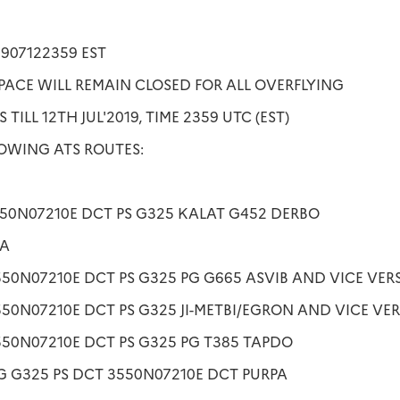
 1907122359 EST
SPACE WILL REMAIN CLOSED FOR ALL OVERFLYING
 TILL 12TH JUL'2019, TIME 2359 UTC (EST)
LOWING ATS ROUTES:
550N07210E DCT PS G325 KALAT G452 DERBO
SA
550N07210E DCT PS G325 PG G665 ASVIB AND VICE VER
550N07210E DCT PS G325 JI-METBI/EGRON AND VICE VE
550N07210E DCT PS G325 PG T385 TAPDO
PG G325 PS DCT 3550N07210E DCT PURPA