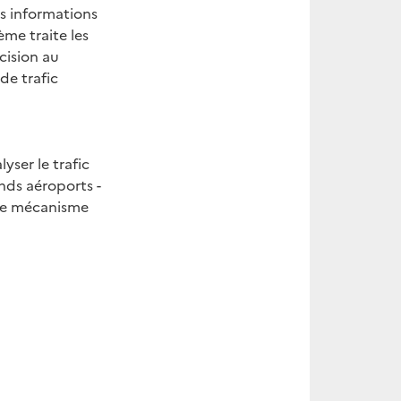
s informations
ème traite les
cision au
de trafic
yser le trafic
ands aéroports -
 le mécanisme