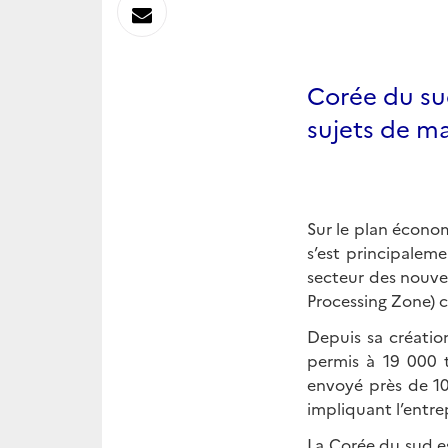
sur
Envoyer
Linkedin
par
Corée du sud
Messagerie
sujets de m
Sur le plan économ
s’est principalem
secteur des nouve
Processing Zone) 
Depuis sa créatio
permis à 19 000 t
envoyé près de 10
impliquant l’entre
La Corée du sud e