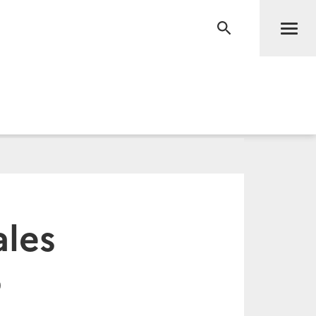
Men
RECHERCHE
ales
9