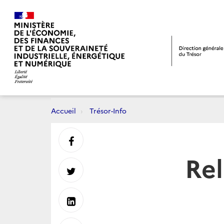
Accueil
Trésor-Info
Partager
Rel
sur
Partager
Facebook
sur
Partager
Twitter