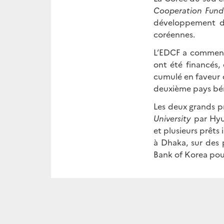
Cooperation Fun
développement du
coréennes.
L’EDCF a commencé
ont été financés, 
cumulé en faveur d
deuxième pays béné
Les deux grands pr
University
par Hyu
et plusieurs prêt
à Dhaka, sur des
Bank of Korea pour