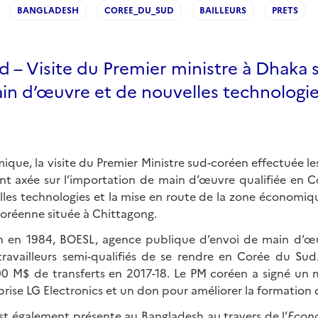
BANGLADESH
COREE_DU_SUD
BAILLEURS
PRETS
 – Visite du Premier ministre à Dhaka 
ain d’œuvre et de nouvelles technologi
ique, la visite du Premier Ministre sud-coréen effectuée les 
ent axée sur l’importation de main d’œuvre qualifiée en Co
lles technologies et la mise en route de la zone économiqu
coréenne située à Chittagong.
n en 1984, BOESL, agence publique d’envoi de main d’œuv
ravailleurs semi-qualifiés de se rendre en Corée du Sud
0 M$ de transferts en 2017-18. Le PM coréen a signé un
prise LG Electronics et un don pour améliorer la formation d
st également présente au Bangladesh au travers de l’
Econ