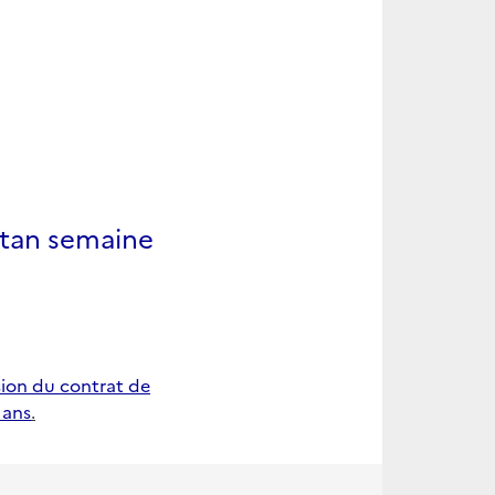
stan semaine
sion du contrat de
 ans
.