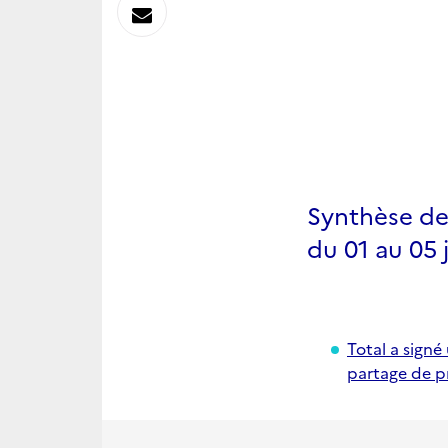
sur
Envoyer
Linkedin
par
Messagerie
Synthèse de
du 01 au 05 j
Total a sign
partage de p