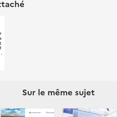
ttaché
r
e
t
1
 .
Sur le même sujet