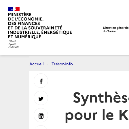
Accueil
Trésor-Info
Partager
Synthès
sur
Partager
pour le 
Facebook
sur
Partager
Twitter