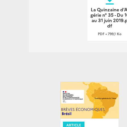
file_download
La Quinzaine d'A
gérie n° 35 - Du 
au 31 juin 2019.
df
PDF • 799,1 Ko
ARTICLE