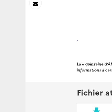
sur
Envoyer
Linkedin
par
Messagerie
.
La « quinzaine d’Al
informations à car
Fichier a