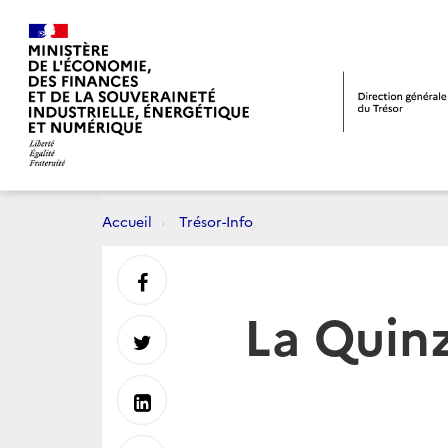
Accueil
Trésor-Info
Partager
La Quinz
sur
Partager
Facebook
sur
Partager
Twitter