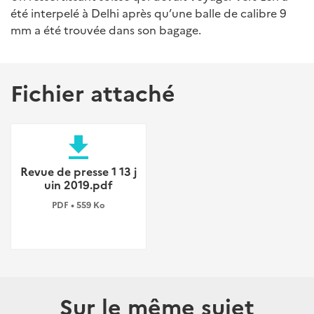
été interpelé à Delhi après qu’une balle de calibre 9
mm a été trouvée dans son bagage.
Fichier attaché
file_download
Revue de presse 1 13 j
uin 2019.pdf
PDF • 559 Ko
Sur le même sujet