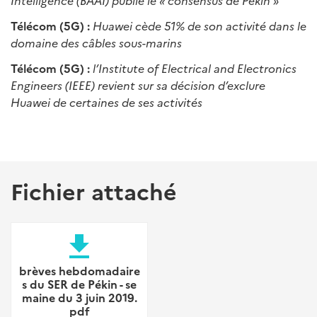
Intelligence (BAAI) publie le « consensus de Pékin »
Télécom (5G) :
Huawei cède 51% de son activité dans le
domaine des câbles sous-marins
Télécom (5G) :
l’Institute of Electrical and Electronics
Engineers (IEEE) revient sur sa décision d’exclure
Huawei de certaines de ses activités
Fichier attaché
file_download
brèves hebdomadaire
s du SER de Pékin - se
maine du 3 juin 2019.
pdf