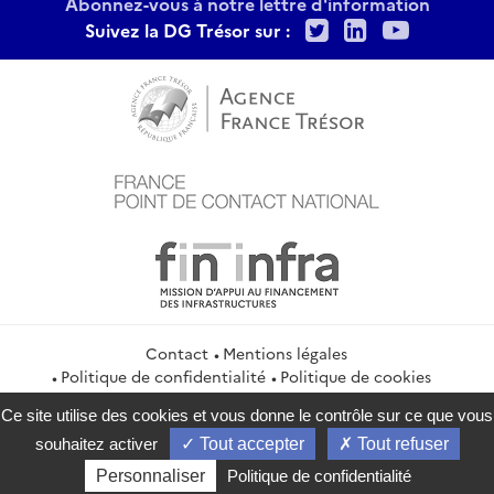
Abonnez-vous à notre lettre d'information
Twitter
LinkedIn
Youtu
Suivez la DG Trésor sur :
Contact
Mentions légales
Politique de confidentialité
Politique de cookies
Gestion des cookies
Flux RSS
Ce site utilise des cookies et vous donne le contrôle sur ce que vous
service-public.gouv.fr
legifrance.gouv.fr
info.gouv.fr
souhaitez activer
Tout accepter
Tout refuser
data.gouv.fr
Personnaliser
Politique de confidentialité