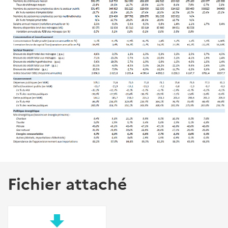
Fichier attaché
file_download