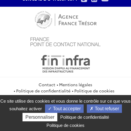
Contact
Mentions légales
Politique de confidentialité
Politique de cookies
Gestion des cookies
Flux RSS
Ce site utilise des cookies et vous donne le contrôle sur ce que vous
service-public.gouv.fr
legifrance.gouv.fr
info.gouv.fr
souhaitez activer
Tout accepter
Tout refuser
data.gouv.fr
Personnaliser
Politique de confidentialité
2026 Direction générale du Trésor
Politique de cookies