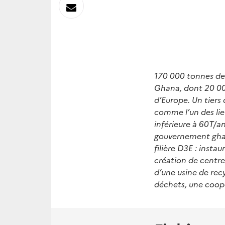
sur
Envoyer
Linkedin
par
Messagerie
170 000 tonnes de
Ghana, dont 20 00
d’Europe. Un tiers
comme l’un des lie
inférieure à 60T/an
gouvernement ghané
filière D3E : insta
création de centre
d’une usine de rec
déchets, une coopé