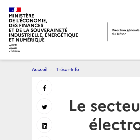
Accueil
Trésor-Info
Partager
Le secteu
sur
Partager
électr
Facebook
sur
Partager
Twitter