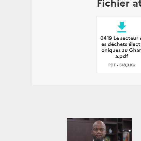
Fichier a
file_download
0419 Le secteur 
es déchets élect
oniques au Gha
a.pdf
PDF • 548,3 Ko