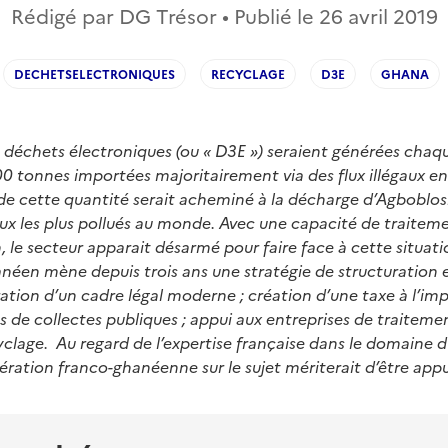
Rédigé par DG Trésor • Publié le
26 avril 2019
DECHETSELECTRONIQUES
RECYCLAGE
D3E
GHANA
 déchets électroniques (ou « D3E ») seraient générées chaq
0 tonnes importées majoritairement via des flux illégaux e
 de cette quantité serait acheminé à la décharge d’Agboblos
ux les plus pollués au monde. Avec une capacité de traitem
, le secteur apparait désarmé pour faire face à cette situati
en mène depuis trois ans une stratégie de structuration e
uration d’un cadre légal moderne ; création d’une taxe à l’im
s de collectes publiques ; appui aux entreprises de traiteme
yclage. Au regard de l’expertise française dans le domaine 
ration franco-ghanéenne sur le sujet mériterait d’être app