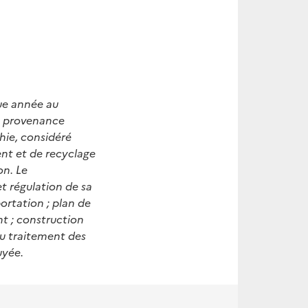
ue année au
n provenance
hie, considéré
ent et de recyclage
on. Le
t régulation de sa
portation ; plan de
nt ; construction
du traitement des
uyée.