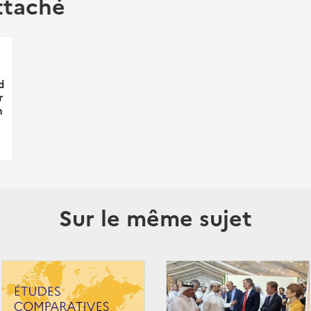
ttaché
d
r
n
Sur le même sujet