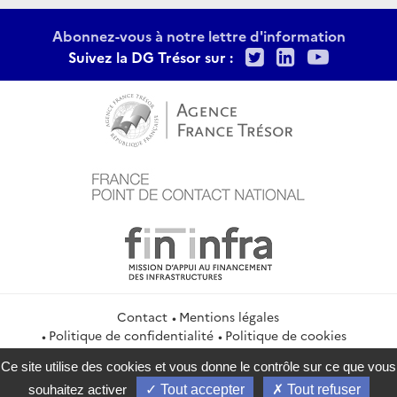
Abonnez-vous à notre lettre d'information
Twitter
LinkedIn
Youtu
Suivez la DG Trésor sur :
Contact
Mentions légales
Politique de confidentialité
Politique de cookies
Gestion des cookies
Flux RSS
Ce site utilise des cookies et vous donne le contrôle sur ce que vous
service-public.gouv.fr
legifrance.gouv.fr
info.gouv.fr
souhaitez activer
Tout accepter
Tout refuser