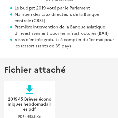
Le budget 2019 voté par le Parlement
Maintien des taux directeurs de la Banque
centrale (CBSL)
Première intervention de la Banque asiatique
d’investissement pour les infrastructures (BAII)
Visas d’entrée gratuits à compter du 1er mai pour
les ressortissants de 39 pays
Fichier attaché
file_download
2019-15 Brèves écono
miques hebdomadair
es.pdf
PDF • 653,6 Ko