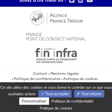
Contact
Mentions légales
Politique de confidentialité
Politique de cookies
Gestion des cookies
Flux RSS
Ce site utilise des cookies et vous donne le contrôle sur ce que vous
service-public.gouv.fr
legifrance.gouv.fr
info.gouv.fr
souhaitez activer
Tout accepter
Tout refuser
data.gouv.fr
Personnaliser
Politique de confidentialité
2026 Direction générale du Trésor
Politique de cookies