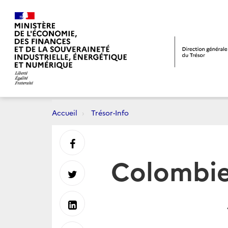
Accueil
Trésor-Info
Partager
Colombie 
sur
Partager
Facebook
sur
Partager
Twitter