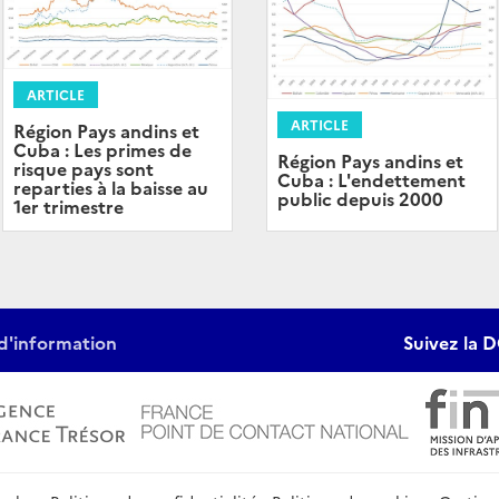
ARTICLE
ARTICLE
Région Pays andins et
Cuba : Les primes de
Région Pays andins et
risque pays sont
Cuba : L'endettement
reparties à la baisse au
public depuis 2000
1er trimestre
d'information
Suivez la D