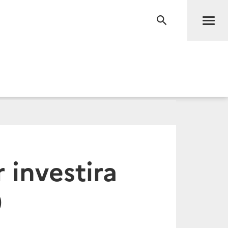
Men
RECHERCHE
 investira
9