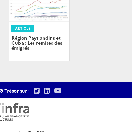
ARTICLE
Région Pays andins et
Cuba : Les remises des
émigrés
Twitter
LinkedIn
Youtube
G Trésor sur :