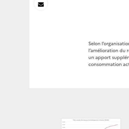
sur
Envoyer
Linkedin
par
Messagerie
Selon l’organisati
l’amélioration du 
un apport suppléme
consommation actu