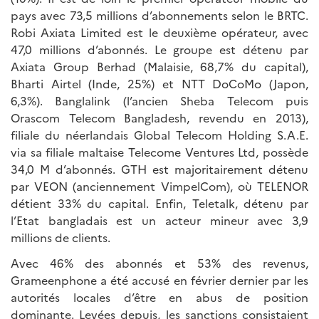
pays avec 73,5 millions d’abonnements selon le BRTC.
Robi Axiata Limited est le deuxième opérateur, avec
47,0 millions d’abonnés. Le groupe est détenu par
Axiata Group Berhad (Malaisie, 68,7% du capital),
Bharti Airtel (Inde, 25%) et NTT DoCoMo (Japon,
6,3%). Banglalink (l’ancien Sheba Telecom puis
Orascom Telecom Bangladesh, revendu en 2013),
filiale du néerlandais Global Telecom Holding S.A.E.
via sa filiale maltaise Telecome Ventures Ltd, possède
34,0 M d’abonnés. GTH est majoritairement détenu
par VEON (anciennement VimpelCom), où TELENOR
détient 33% du capital. Enfin, Teletalk, détenu par
l’Etat bangladais est un acteur mineur avec 3,9
millions de clients.
Avec 46% des abonnés et 53% des revenus,
Grameenphone a été accusé en février dernier par les
autorités locales d’être en abus de position
dominante. Levées depuis, les sanctions consistaient