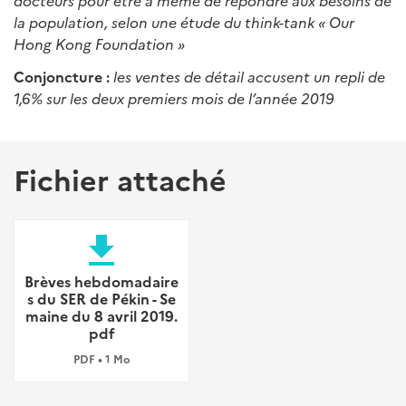
docteurs pour être à même de répondre aux besoins de
la population, selon une étude du think-tank « Our
Hong Kong Foundation »
Conjoncture :
les ventes de détail accusent un repli de
1,6% sur les deux premiers mois de l’année 2019
Fichier attaché
file_download
Brèves hebdomadaire
s du SER de Pékin - Se
maine du 8 avril 2019.
pdf
PDF • 1 Mo