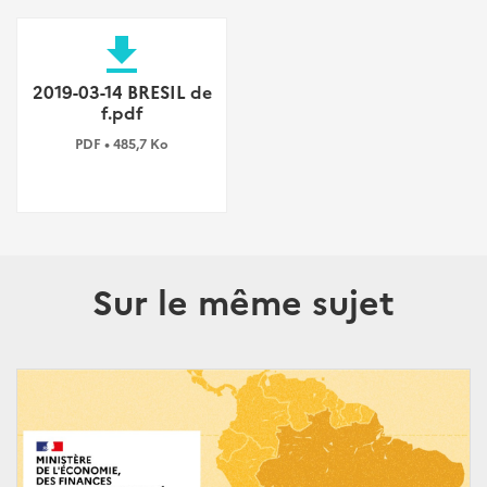
file_download
2019-03-14 BRESIL de
f.pdf
PDF • 485,7 Ko
Sur le même sujet