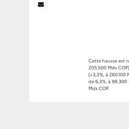
sur
Envoyer
Linkedin
par
Messagerie
Cette hausse est n
205.500 Mds COP),
(+3,3%, à 260.100 
de 6,3%, à 98.300
Mds COP.