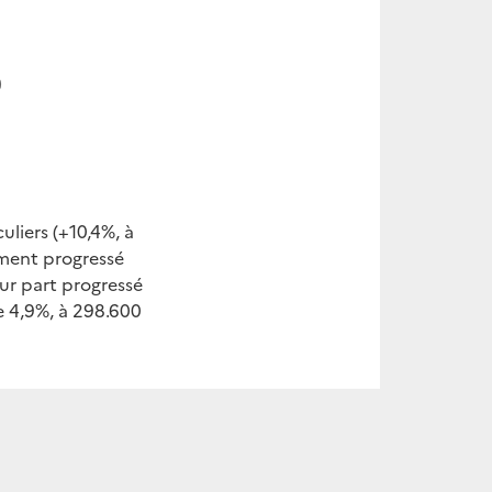
9
liers (+10,4%, à
ement progressé
ur part progressé
e 4,9%, à 298.600