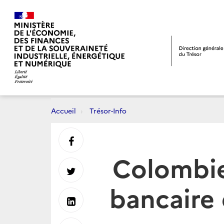
Accueil
Trésor-Info
Partager
Colombie
sur
Partager
bancaire
Facebook
sur
Partager
Twitter