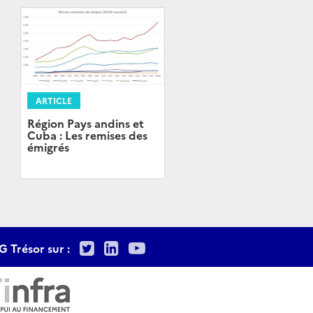
ARTICLE
Région Pays andins et
Cuba : Les remises des
émigrés
Twitter
LinkedIn
Youtube
G Trésor sur :