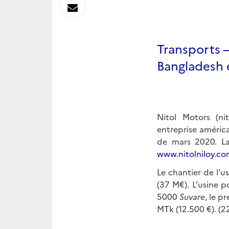
sur
Envoyer
Linkedin
par
Transports –
Messagerie
Bangladesh 
Nitol Motors (ni
entreprise améric
de mars 2020. La 
www.nitolniloy.c
Le chantier de l’
(37 M€). L’usine 
5000
Suvare
, le p
MTk (12.500 €). (2