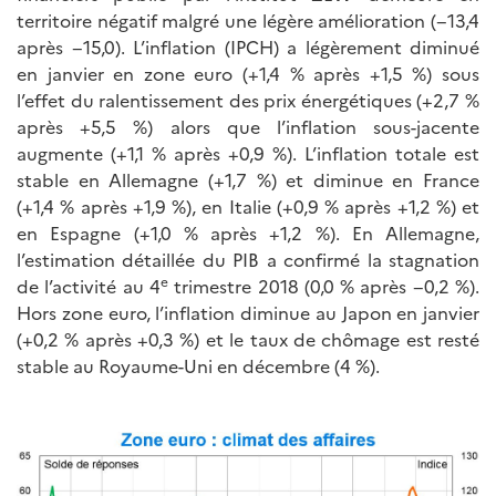
territoire négatif malgré une légère amélioration (−13,4
après −15,0). L’inflation (IPCH) a légèrement diminué
en janvier en zone euro (+1,4 % après +1,5 %) sous
l’effet du ralentissement des prix énergétiques (+2,7 %
après +5,5 %) alors que l’inflation sous-jacente
augmente (+1,1 % après +0,9 %). L’inflation totale est
stable en Allemagne (+1,7 %) et diminue en France
(+1,4 % après +1,9 %), en Italie (+0,9 % après +1,2 %) et
en Espagne (+1,0 % après +1,2 %). En Allemagne,
l’estimation détaillée du PIB a confirmé la stagnation
e
de l’activité au 4
trimestre 2018 (0,0 % après −0,2 %).
Hors zone euro, l’inflation diminue au Japon en janvier
(+0,2 % après +0,3 %) et le taux de chômage est resté
stable au Royaume-Uni en décembre (4 %).