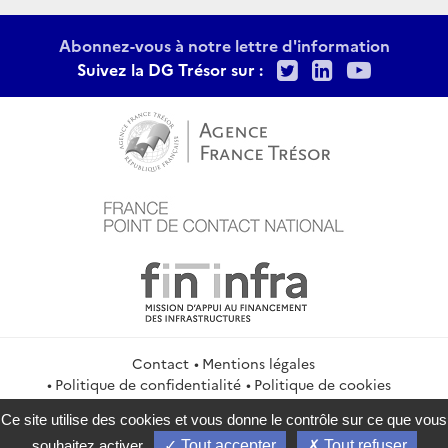
Abonnez-vous à notre lettre d'information
Twitter
LinkedIn
Youtu
Suivez la DG Trésor sur :
Contact
Mentions légales
Politique de confidentialité
Politique de cookies
Gestion des cookies
Flux RSS
Ce site utilise des cookies et vous donne le contrôle sur ce que vous
service-public.gouv.fr
legifrance.gouv.fr
info.gouv.fr
souhaitez activer
Tout accepter
Tout refuser