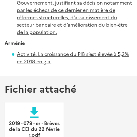
Gouvernement, justifiant sa décision notamment
par les échecs de ce dernier en matière de
réformes structurelles, d’assainissement du
secteur bancaire et d’amélioration du bien-être
de la population.
Arménie
Activité. La croissance du PIB s’est élevée à 5,2%
en 2018 en g.a.
Fichier attaché
file_download
2019 - 079 - er - Brèves
de la CEI du 22 févrie
r.pdf