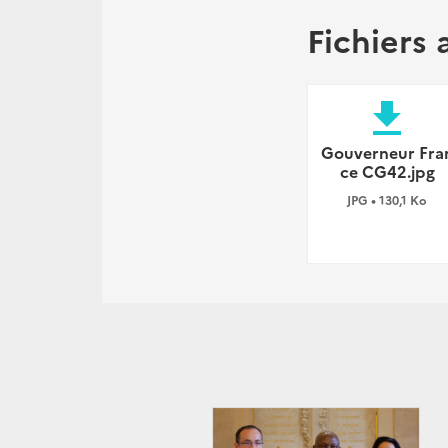
Fichiers 
file_download
Gouverneur Fra
ce CG42.jpg
JPG • 130,1 Ko