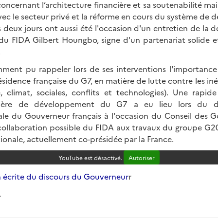
concernant l’architecture financière et sa soutenabilité ma
avec le secteur privé et la réforme en cours du système de
 deux jours ont aussi été l'occasion d'un entretien de la d
 du FIDA Gilbert Houngbo, signe d'un partenariat solide et
.
ment pu rappeler lors de ses interventions l'importance
sidence française du G7, en matière de lutte contre les iné
, climat, sociales, conflits et technologies). Une rapid
tière de développement du G7 a eu lieu lors du déj
ale du Gouverneur français à l'occasion du Conseil des G
 collaboration possible du FIDA aux travaux du groupe G20 
tionale, actuellement co-présidée par la France.
YouTube est désactivé.
Autoriser
on écrite du discours du Gouverneur
r
A