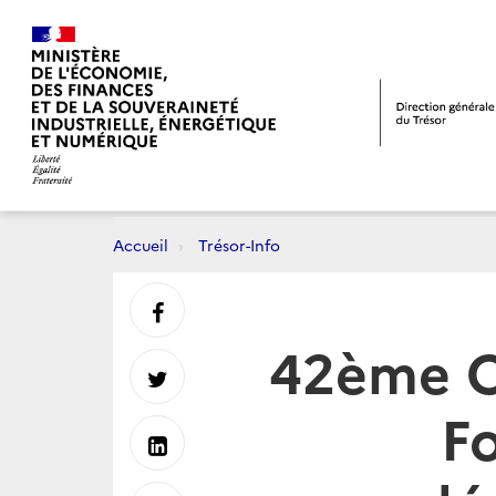
Accueil
Trésor-Info
Partager
42ème C
sur
Partager
Fo
Facebook
sur
Partager
Twitter