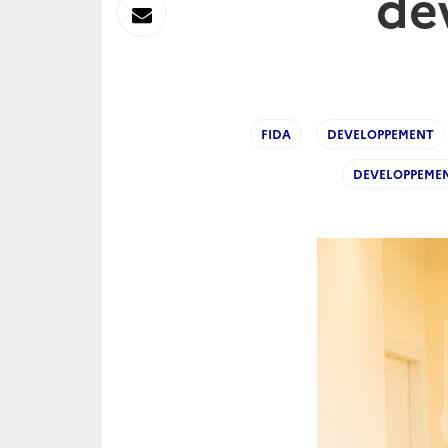
dé
sur
Envoyer
Linkedin
par
Messagerie
FIDA
DEVELOPPEMENT
DEVELOPPEMEN