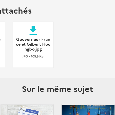
attachés
file_download
n
Gouverneur Fran
ce et Gilbert Hou
ngbo.jpg
JPG • 105,9 Ko
Sur le même sujet